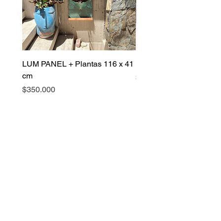
LUM PANEL + Plantas 116 x 41
LUM PANEL 105 x 123 
cm
Precio
$570.000
Precio
$350.000